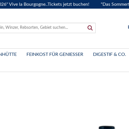
e la Bourgogne..Tickets jetzt buchen!
"Das Sommerfest 202
NHÜTTE
FEINKOST FÜR GENIESSER
DIGESTIF & CO.