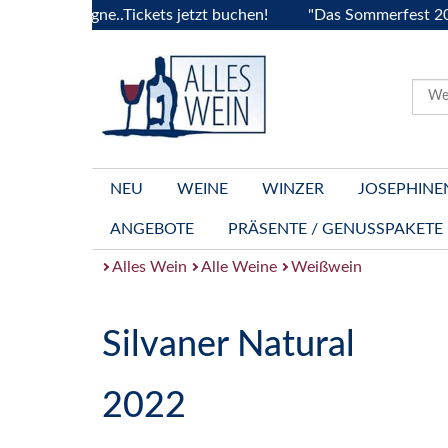
ourgogne..Tickets jetzt buchen!
"Das Sommerfest 2026" Viv
NEU
WEINE
WINZER
JOSEPHINE
ANGEBOTE
PRÄSENTE / GENUSSPAKETE
Alles Wein
Alle Weine
Weißwein
Silvaner Natural
2022