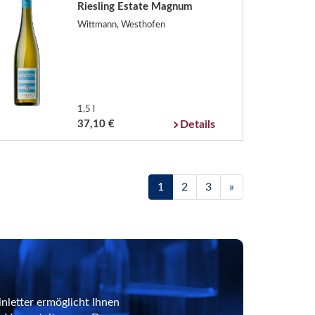
Riesling Estate Magnum
Wittmann, Westhofen
1,5 l
37,10 €
Details
1
2
3
»
nletter ermöglicht Ihnen