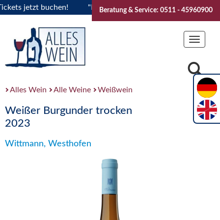
s jetzt buchen!
"Das Sommerfest 2026" Vive la Bourgogne..
Beratung & Service: 0511 - 45960900
Toggle
navigat
Alles Wein
Alle Weine
Weißwein
Weißer Burgunder trocken
2023
Wittmann, Westhofen