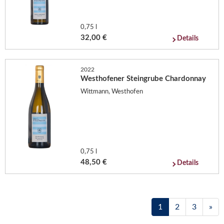
0,75 l
32,00 €
Details
2022
Westhofener Steingrube Chardonnay
Wittmann, Westhofen
0,75 l
48,50 €
Details
1
2
3
»