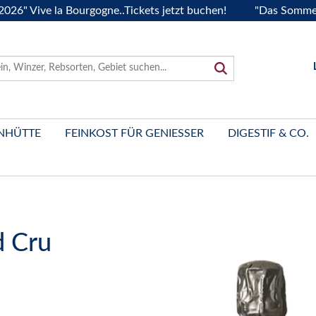
ive la Bourgogne..Tickets jetzt buchen!
"Das Sommerfest 20
NHÜTTE
FEINKOST FÜR GENIESSER
DIGESTIF & CO.
d Cru