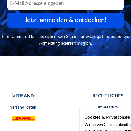
Jetzt anmelden & entdecken!
Ihre Daten sind bei uns sicher. Kein Spam, nur wichtige Informationen.
Abmeldung jederzeit möglich.
VERSAND
RECHTLICHES
Versandkosten
Impressum
Cookies & Privatsphäre
AGB
Wir nutzen Cookies, damit u
Widerrufsrecht
zu überwachen und um releva