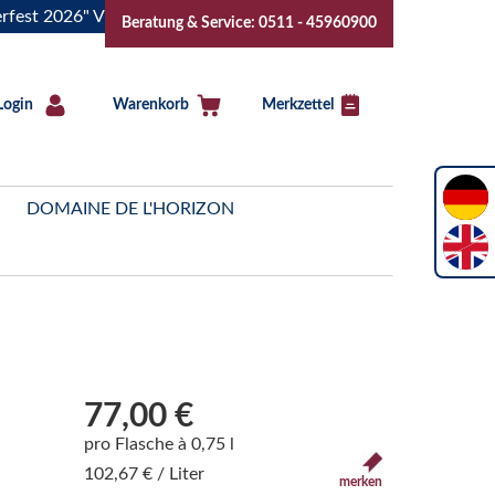
26" Vive la Bourgogne..Tickets jetzt buchen!
"Das Sommerf
Beratung & Service: 0511 - 45960900
Login
Warenkorb
Merkzettel
DOMAINE DE L'HORIZON
77,00 €
pro Flasche à 0,75 l
102,67 € / Liter
merken