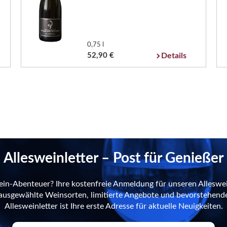
0,75 l
52,90 €
Details
Allesweinletter – Post für Genießer
ein-Abenteuer? Ihre kostenfreie Anmeldung für unseren Alleswei
n ausgewählte Weinsorten, limitierte Angebote und bevorstehend
Allesweinletter ist Ihre erste Adresse für aktuelle Neuigkeiten.