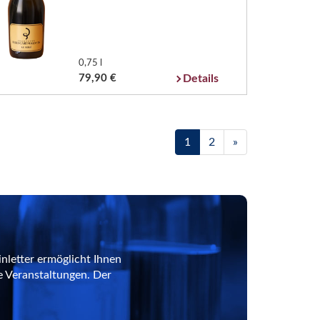
0,75 l
79,90 €
Details
1
2
»
nletter ermöglicht Ihnen
e Veranstaltungen. Der