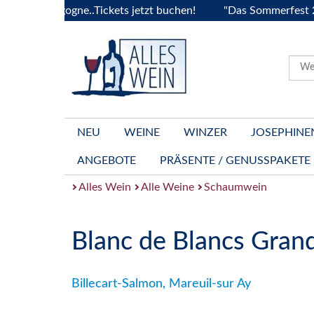
 Bourgogne..Tickets jetzt buchen!
"Das Sommerfest 2026" V
NEU
WEINE
WINZER
JOSEPHINE
ANGEBOTE
PRÄSENTE / GENUSSPAKETE
Alles Wein
Alle Weine
Schaumwein
Blanc de Blancs Gran
Billecart-Salmon, Mareuil-sur Ay