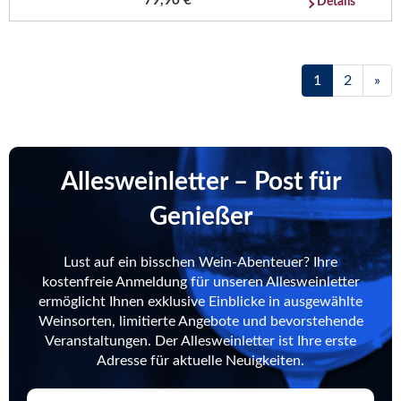
79,90 €
Details
1
2
»
Allesweinletter – Post für
Genießer
Lust auf ein bisschen Wein-Abenteuer? Ihre
kostenfreie Anmeldung für unseren Allesweinletter
ermöglicht Ihnen exklusive Einblicke in ausgewählte
Weinsorten, limitierte Angebote und bevorstehende
Veranstaltungen. Der Allesweinletter ist Ihre erste
Adresse für aktuelle Neuigkeiten.