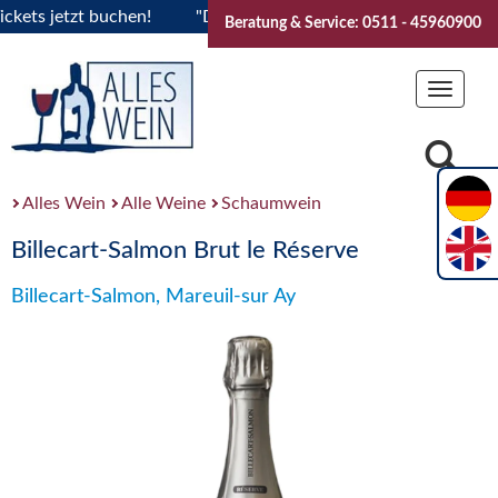
s jetzt buchen!
"Das Sommerfest 2026" Vive la Bourgogne..
Beratung & Service: 0511 - 45960900
Toggle
navigat
Alles Wein
Alle Weine
Schaumwein
Billecart-Salmon Brut le Réserve
Billecart-Salmon, Mareuil-sur Ay