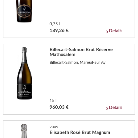
0,75 l
189,26 €
Details
Billecart-Salmon Brut Réserve
Mathusalem
Billecart-Salmon, Mareuil-sur Ay
15 l
960,03 €
Details
2009
Elisabeth Rosé Brut Magnum