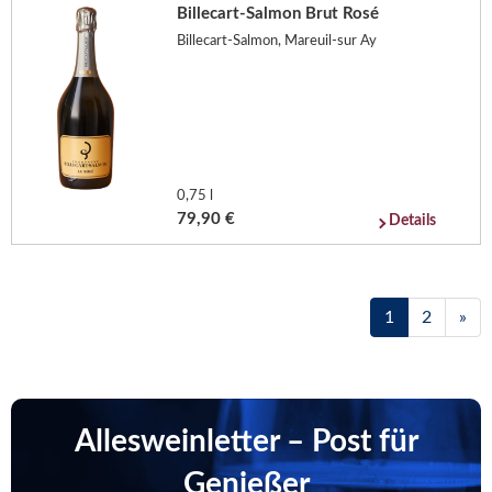
Billecart-Salmon Brut Rosé
Billecart-Salmon, Mareuil-sur Ay
0,75 l
79,90 €
Details
1
2
»
Allesweinletter – Post für
Genießer