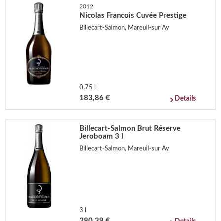
2012
Nicolas Francois Cuvée Prestige
Billecart-Salmon, Mareuil-sur Ay
0,75 l
183,86 €
Details
Billecart-Salmon Brut Réserve
Jeroboam 3 l
Billecart-Salmon, Mareuil-sur Ay
3 l
280,39 €