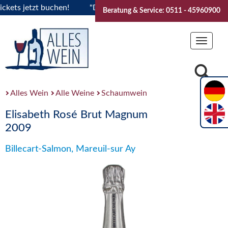
s jetzt buchen!
"Das Sommerfest 2026" Vive la Bourgogne..
Beratung & Service: 0511 - 45960900
Toggle
navigat
Alles Wein
Alle Weine
Schaumwein
Elisabeth Rosé Brut Magnum
2009
Billecart-Salmon, Mareuil-sur Ay