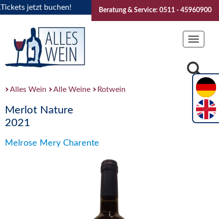
ets jetzt buchen!
"Das Sommerfest 2026" Vive la Bourgogne
Beratung & Service: 0511 - 45960900
Toggle
navigat
Alles Wein
Alle Weine
Rotwein
Merlot Nature
2021
Melrose Mery Charente