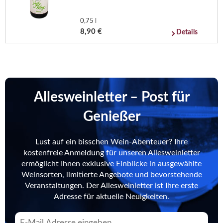
0,75 l
8,90 €
Details
Allesweinletter – Post für
Genießer
Lust auf ein bisschen Wein-Abenteuer? Ihre
kostenfreie Anmeldung für unseren Allesweinletter
ermöglicht Ihnen exklusive Einblicke in ausgewählte
Weinsorten, limitierte Angebote und bevorstehende
Veranstaltungen. Der Allesweinletter ist Ihre erste
Adresse für aktuelle Neuigkeiten.