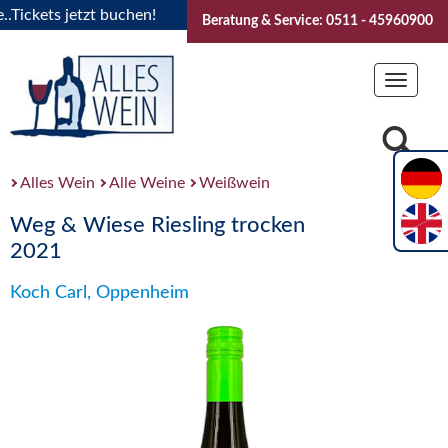
kets jetzt buchen!
"Das Sommerfest 2026" Vive la Bourgogn
Beratung & Service: 0511 - 45960900
Toggle
navigat
Alles Wein
Alle Weine
Weißwein
Weg & Wiese Riesling trocken
2021
Koch Carl, Oppenheim