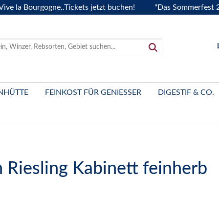
 Bourgogne..Tickets jetzt buchen!
"Das Sommerfest 2026" V
NHÜTTE
FEINKOST FÜR GENIESSER
DIGESTIF & CO.
 Riesling Kabinett feinherb