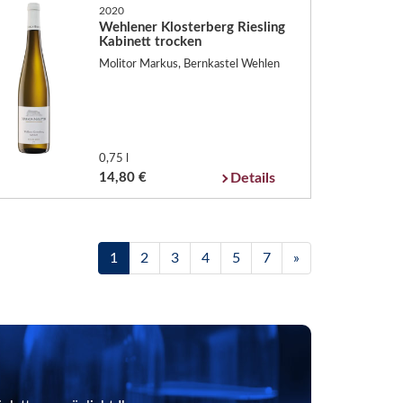
2020
Wehlener Klosterberg Riesling
Kabinett trocken
Molitor Markus, Bernkastel Wehlen
0,75 l
14,80 €
Details
1
2
3
4
5
7
»