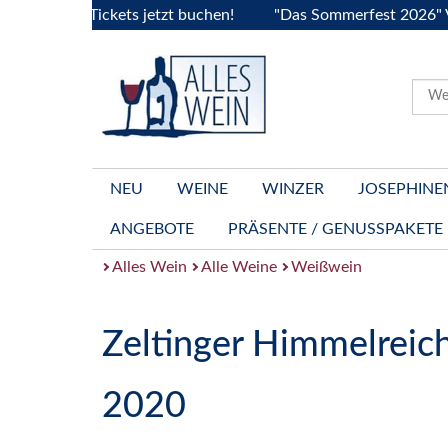
gogne..Tickets jetzt buchen!
"Das Sommerfest 2026" Vive la
NEU
WEINE
WINZER
JOSEPHINE
ANGEBOTE
PRÄSENTE / GENUSSPAKETE
Alles Wein
Alle Weine
Weißwein
Zeltinger Himmelreich
2020