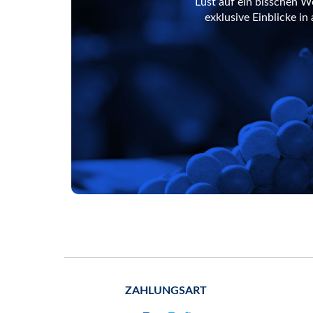
Lust auf ein bisschen W
exklusive Einblicke i
ZAHLUNGSART