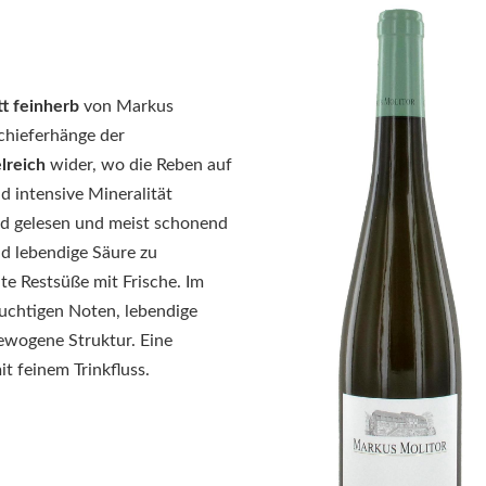
t feinherb
von Markus
chieferhänge der
lreich
wider, wo die Reben auf
d intensive Mineralität
nd gelesen und meist schonend
nd lebendige Säure zu
te Restsüße mit Frische. Im
fruchtigen Noten, lebendige
gewogene Struktur. Eine
it feinem Trinkfluss.