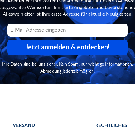
ein-Abenteuer? Ihre kostenfreie Anmeldung für unseren Alleswei
n ausgewählte Weinsorten, limitierte Angebote und bevorstehend
Allesweinletter ist Ihre erste Adresse für aktuelle Neuigkeiten.
Jetzt anmelden & entdecken!
Ihre Daten sind bei uns sicher. Kein Spam, nur wichtige Informationen.
Abmeldung jederzeit möglich.
VERSAND
RECHTLICHES