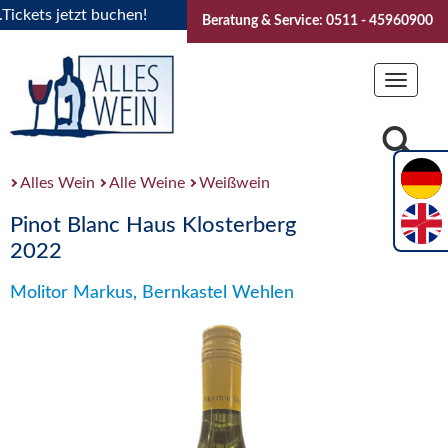
ets jetzt buchen!
"Das Sommerfest 2026" Vive la Bourgogne
Beratung & Service: 0511 - 45960900
Toggle
navigat
Alles Wein
Alle Weine
Weißwein
Pinot Blanc Haus Klosterberg
2022
Molitor Markus, Bernkastel Wehlen