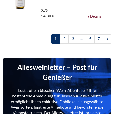
0,75 l
14,80 €
Details
1
2
3
4
5
7
»
Allesweinletter – Post für
Genießer
Lust auf ein bisschen Wein-Abenteuer? Ihre
kostenfreie Anmeldung für unseren Allesweinletter
ermöglicht Ihnen exklusive Einblicke in ausgewählte
Weinsorten, limitierte Angebote und bevorstehende
Veranstaltungen. Der Allesweinletter ist Ihre erste