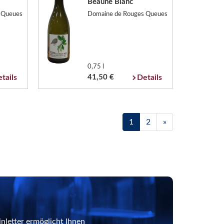
Beaune Blanc
 Queues
Domaine de Rouges Queues
0,75 l
tails
41,50 €
Details
1
2
»
nletter ermöglicht Ihnen