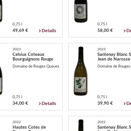
0,75 l
0,75 l
49,69 €
Details
58,00 €
De
2023
2023
Celsius Coteaux
Santenay Blanc S
Bourguignons Rouge
Jean de Narosse
Domaine de Rouges Queues
Domaine de Rouges
0,75 l
0,75 l
34,00 €
Details
39,90 €
De
2022
2022
Hautes Cotes de
Santenay Blanc S