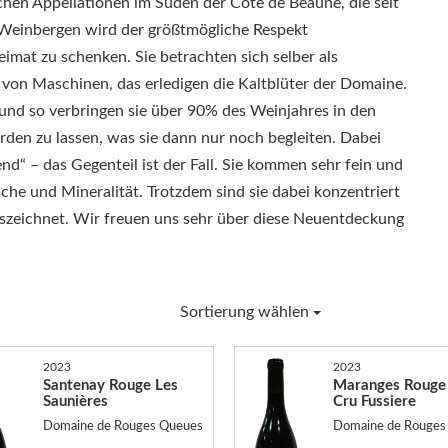
chen Appellationen im Süden der Côte de Beaune, die seit
Weinbergen wird der größtmögliche Respekt
mat zu schenken. Sie betrachten sich selber als
von Maschinen, das erledigen die Kaltblüter der Domaine.
 und so verbringen sie über 90% des Weinjahres in den
den zu lassen, was sie dann nur noch begleiten. Dabei
nd“ – das Gegenteil ist der Fall. Sie kommen sehr fein und
che und Mineralität. Trotzdem sind sie dabei konzentriert
zeichnet. Wir freuen uns sehr über diese Neuentdeckung
Sortierung wählen
2023
2023
Santenay Rouge Les
Maranges Rouge
Saunières
Cru Fussiere
Domaine de Rouges Queues
Domaine de Rouges