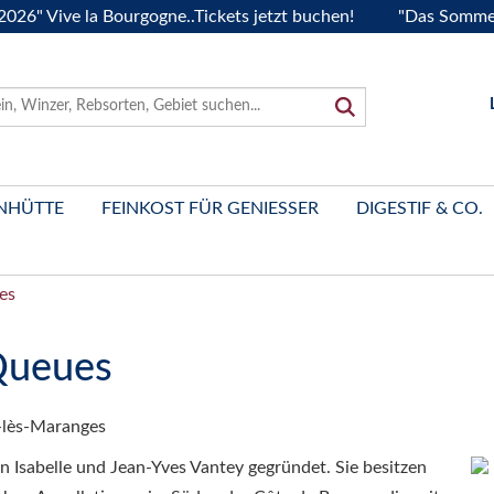
Vive la Bourgogne..Tickets jetzt buchen!
"Das Sommerfest 2
NHÜTTE
FEINKOST FÜR GENIESSER
DIGESTIF & CO.
es
Queues
-lès-Maranges
 Isabelle und Jean-Yves Vantey gegründet. Sie besitzen