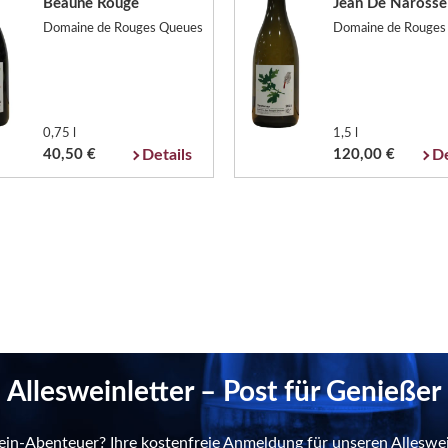
Beaune Rouge
Jean De Narosse
Domaine de Rouges Queues
Domaine de Rouges
0,75 l
1,5 l
40,50 €
Details
120,00 €
De
Allesweinletter – Post für Genießer
ein-Abenteuer? Ihre kostenfreie Anmeldung für unseren Alleswei