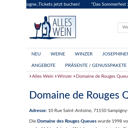
a Bourgogne..Tickets jetzt buchen!
"Das Sommerfest 2026" 
NEU
WEINE
WINZER
JOSEPHINE
ANGEBOTE
PRÄSENTE / GENUSSPAKETE
Alles Wein
Winzer
Domaine de Rouges Queu
Domaine de Rouges 
Adresse:
10 Rue Saint-Antoine, 71150 Sampigny
Die
Domaine des Rouges Queues
wurde 1998 von