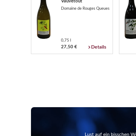
Vauvetout
Domaine de Rouges Queues
0,75 l
27,50 €
Details
Lust auf ein bisschen W