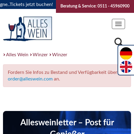
..Tickets jetzt buchen!
"Das Sommerfest 2026" Vive la Bou
Beratung & Service: 0511 - 45960900
Toggle
navigat
Alles Wein
Winzer
Winzer
Fordern Sie Infos zu Bestand und Verfügbarkeit über
order@alleswein.com
an.
Allesweinletter – Post für