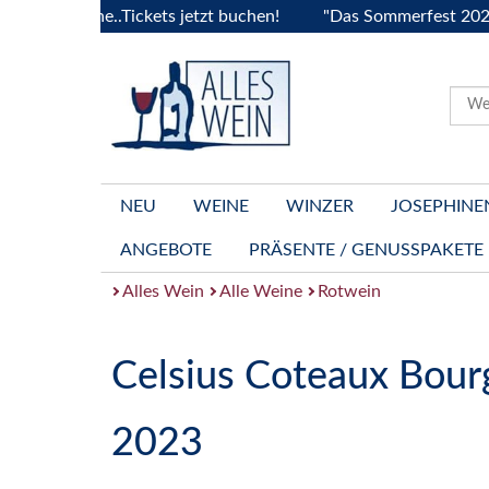
rgogne..Tickets jetzt buchen!
"Das Sommerfest 2026" Vive 
NEU
WEINE
WINZER
JOSEPHINE
ANGEBOTE
PRÄSENTE / GENUSSPAKETE
Alles Wein
Alle Weine
Rotwein
Celsius Coteaux Bou
2023