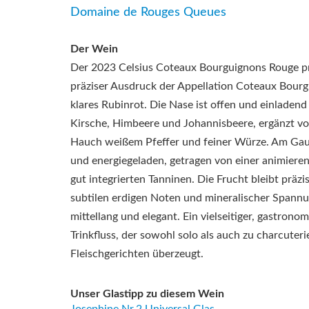
Domaine de Rouges Queues
Der Wein
Der 2023 Celsius Coteaux Bourguignons Rouge präs
präziser Ausdruck der Appellation
Coteaux Bourg
klares Rubinrot. Die Nase ist offen und einladend
Kirsche, Himbeere und Johannisbeere, ergänzt vo
Hauch weißem Pfeffer und feiner Würze. Am Gau
und energiegeladen, getragen von einer animiere
gut integrierten Tanninen. Die Frucht bleibt präzi
subtilen erdigen Noten und mineralischer Spannu
mittellang und elegant. Ein vielseitiger, gastrono
Trinkfluss, der sowohl solo als auch zu charcuteri
Fleischgerichten überzeugt.
Unser Glastipp zu diesem Wein
Josephine Nr.2 Universal Glas