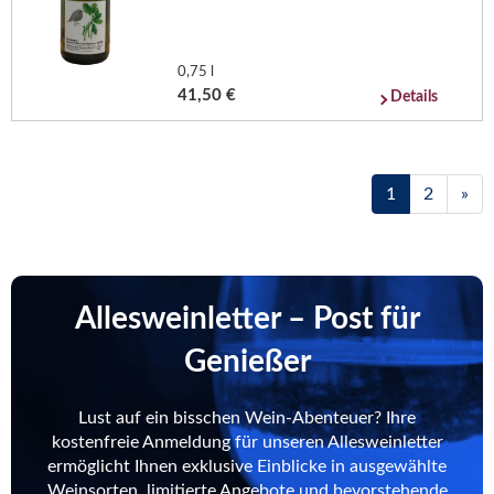
0,75 l
41,50 €
Details
1
2
»
Allesweinletter – Post für
Genießer
Lust auf ein bisschen Wein-Abenteuer? Ihre
kostenfreie Anmeldung für unseren Allesweinletter
ermöglicht Ihnen exklusive Einblicke in ausgewählte
Weinsorten, limitierte Angebote und bevorstehende