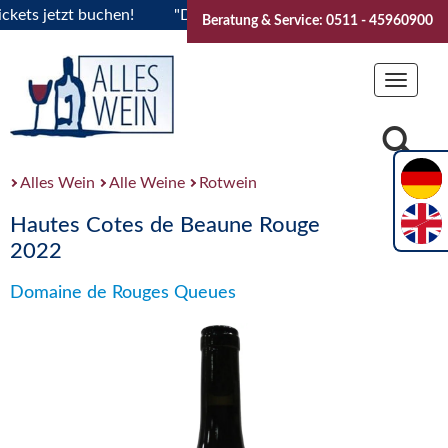
s jetzt buchen!
"Das Sommerfest 2026" Vive la Bourgogne..
Beratung & Service: 0511 - 45960900
Toggle
navigat
Alles Wein
Alle Weine
Rotwein
Hautes Cotes de Beaune Rouge
2022
Domaine de Rouges Queues