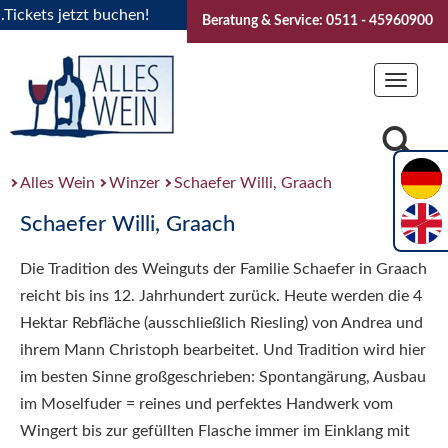
kets jetzt buchen!
"Das Sommerfest 2026" Vive la Bourgogn
Beratung & Service: 0511 - 45960900
Toggle
navigat
Alles Wein
Winzer
Schaefer Willi, Graach
Schaefer Willi, Graach
Die Tradition des Weinguts der Familie Schaefer in Graach
reicht bis ins 12. Jahrhundert zurück. Heute werden die 4
Hektar Rebfläche (ausschließlich Riesling) von Andrea und
ihrem Mann Christoph bearbeitet. Und Tradition wird hier
im besten Sinne großgeschrieben: Spontangärung, Ausbau
im Moselfuder = reines und perfektes Handwerk vom
Wingert bis zur gefüllten Flasche immer im Einklang mit