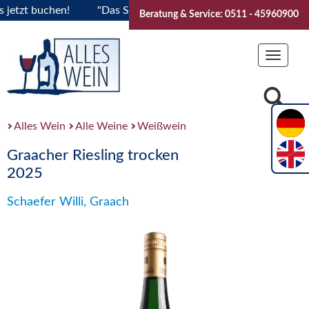
tzt buchen!
"Das Sommerfest 2026" Vive la Bourgogne..Tick
Beratung & Service: 0511 - 45960900
Toggle
navigat
Alles Wein
Alle Weine
Weißwein
Graacher Riesling trocken
2025
Schaefer Willi, Graach