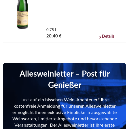
0,75 l
20,40 €
Details
Allesweinletter – Post für
Genießer
Lust auf ein bisschen Wein-Abenteuer? Ihre
kostenfreie Anmeldung für unseren Allesweinletter
ermöglicht Ihnen exklusive Einblicke in ausgewählte
Weinsorten, limitierte Angebote und bevorstehende
Veranstaltungen. Der Allesweinletter ist Ihre erste