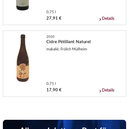
0,75 l
27,91 €
Details
2020
Cidre Pétillant Naturel
makalié, Frölich Müllheim
0,75 l
17,90 €
Details