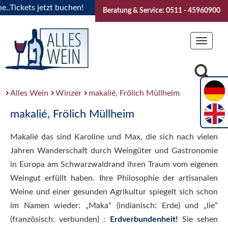
ickets jetzt buchen!
"Das Sommerfest 2026" Vive la Bourgo
Beratung & Service: 0511 - 45960900
Toggle
navigat
Alles Wein
Winzer
makalié, Frölich Müllheim
makalié, Frölich Müllheim
Makalié das sind Karoline und Max, die sich nach vielen
Jahren Wanderschaft durch Weingüter und Gastronomie
in Europa am Schwarzwaldrand ihren Traum vom eigenen
Weingut erfüllt haben. Ihre Philosophie der artisanalen
Weine und einer gesunden Agrikultur spiegelt sich schon
im Namen wieder: „Maka“ (indianisch: Erde) und „lie“
(französisch: verbunden) :
Erdverbundenheit!
Sie sehen