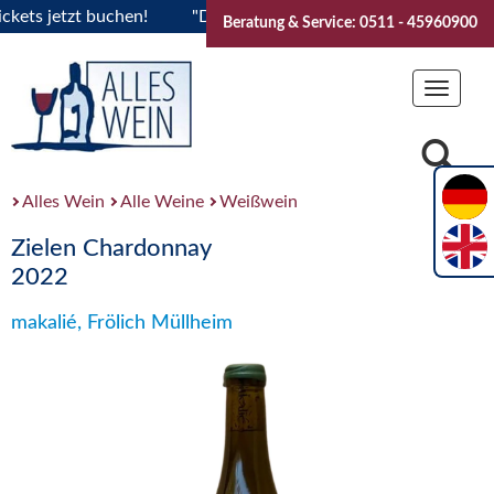
ts jetzt buchen!
"Das Sommerfest 2026" Vive la Bourgogne..
Beratung & Service: 0511 - 45960900
Toggle
navigat
Alles Wein
Alle Weine
Weißwein
Zielen Chardonnay
2022
makalié, Frölich Müllheim