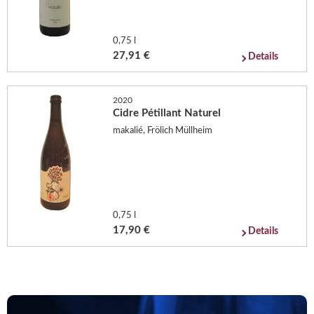
0,75 l
27,91 €
Details
2020
Cidre Pétillant Naturel
makalié, Frölich Müllheim
0,75 l
17,90 €
Details