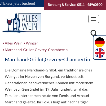
ets jetzt buchen!
"Das Sommerfest 2026" Vive la Bourgogne
Beratung & Service: 0511 - 45960900
Toggle
navigat
Alles Wein
Winzer
Marchand-Grillot,Gevrey-Chambertin
Marchand-Grillot,Gevrey-Chambertin
Die Domaine Marchand-Grillot, ein traditionsreiches
Weingut im Herzen von Burgund, verbindet seit
Generationen handwerkliches Können mit modernem
Weinbau. Gegründet im 19. Jahrhundert, wird das
Familienunternehmen heute von Denis und Arnaud
Marchand geleitet. Ihr Fokus liegt auf nachhaltiger