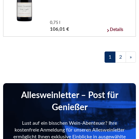
0,75 l
106,01 €
Details
1
2
»
Allesweinletter – Post für
Genießer
Lust auf ein bisschen Wein-Abenteuer? Ihre
kostenfreie Anmeldung für unseren Allesweinletter
ermöglicht Ihnen exklusive Einblicke in ausgewählte