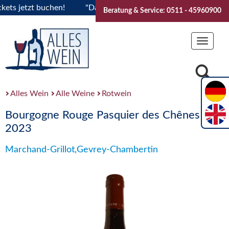
 jetzt buchen!
"Das Sommerfest 2026" Vive la Bourgogne..T
Beratung & Service: 0511 - 45960900
Toggle
navigat
Alles Wein
Alle Weine
Rotwein
Bourgogne Rouge Pasquier des Chênes
2023
Marchand-Grillot,Gevrey-Chambertin