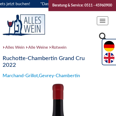
etzt buchen!
"Das Sommerfest 2026" Vive la Bourgogne..Tic
Beratung & Service: 0511 - 45960900
Toggle
navigat
Alles Wein
Alle Weine
Rotwein
Ruchotte-Chambertin Grand Cru
2022
Marchand-Grillot,Gevrey-Chambertin