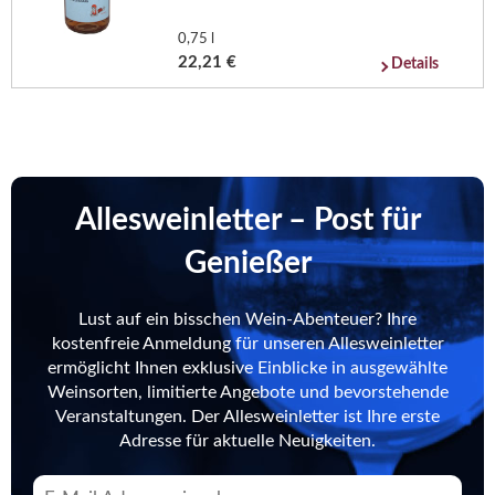
0,75 l
22,21 €
Details
Allesweinletter – Post für
Genießer
Lust auf ein bisschen Wein-Abenteuer? Ihre
kostenfreie Anmeldung für unseren Allesweinletter
ermöglicht Ihnen exklusive Einblicke in ausgewählte
Weinsorten, limitierte Angebote und bevorstehende
Veranstaltungen. Der Allesweinletter ist Ihre erste
Adresse für aktuelle Neuigkeiten.