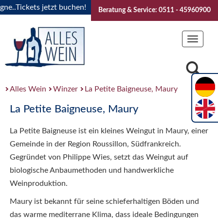
..Tickets jetzt buchen!
"Das Sommerfest 2026" Vive la Bou
Beratung & Service: 0511 - 45960900
Toggle
navigat
Alles Wein
Winzer
La Petite Baigneuse, Maury
La Petite Baigneuse, Maury
La Petite Baigneuse ist ein kleines Weingut in Maury, einer
Gemeinde in der Region Roussillon, Südfrankreich.
Gegründet von Philippe Wies, setzt das Weingut auf
biologische Anbaumethoden und handwerkliche
Weinproduktion.
Maury ist bekannt für seine schieferhaltigen Böden und
das warme mediterrane Klima, dass ideale Bedingungen