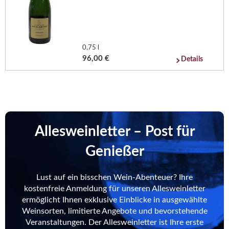
0,75 l
96,00 €
Details
Allesweinletter – Post für
Genießer
Lust auf ein bisschen Wein-Abenteuer? Ihre
kostenfreie Anmeldung für unseren Allesweinletter
ermöglicht Ihnen exklusive Einblicke in ausgewählte
Weinsorten, limitierte Angebote und bevorstehende
Veranstaltungen. Der Allesweinletter ist Ihre erste