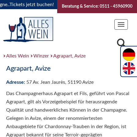
.Tickets jetzt buchen!
"Das Sommerfest 2026" Vive la Bour
Beratung & Service: 0511 - 45960900
Toggle
navigat
Alles Wein
Winzer
Agrapart, Avize
Agrapart, Avize
Adresse:
57 Av. Jean Jaurès, 51190 Avize
Das Champagnerhaus Agrapart et Fils, geführt von Pascal
Agrapart, gilt als Vorzeigebeispiel für herausragende
Qualität und handwerkliches Können in der Champagne.
Gelegen in Avize, einem der renommiertesten
Anbaugebiete für Chardonnay-Trauben in der Region, ist
Agrapart bekannt für seine Terroir-geprägten