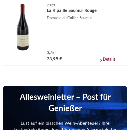
2020
La Ripaille Saumur Rouge
Domaine du Collier, Saumur
0,75 l
73,99 €
Details
Allesweinletter – Post für
Genießer
Lust auf ein bisschen Wein-Abenteuer? Ihre
kostenfreie Anmeldung für unseren Allesweinletter