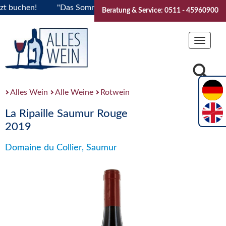
buchen!
"Das Sommerfest 2026" Vive la Bourgogne..Tickets 
Beratung & Service: 0511 - 45960900
Toggle
navigat
Alles Wein
Alle Weine
Rotwein
La Ripaille Saumur Rouge
2019
Domaine du Collier, Saumur