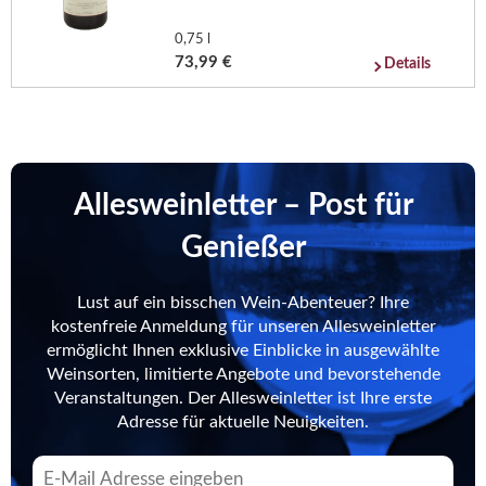
0,75 l
73,99 €
Details
Allesweinletter – Post für
Genießer
Lust auf ein bisschen Wein-Abenteuer? Ihre
kostenfreie Anmeldung für unseren Allesweinletter
ermöglicht Ihnen exklusive Einblicke in ausgewählte
Weinsorten, limitierte Angebote und bevorstehende
Veranstaltungen. Der Allesweinletter ist Ihre erste
Adresse für aktuelle Neuigkeiten.