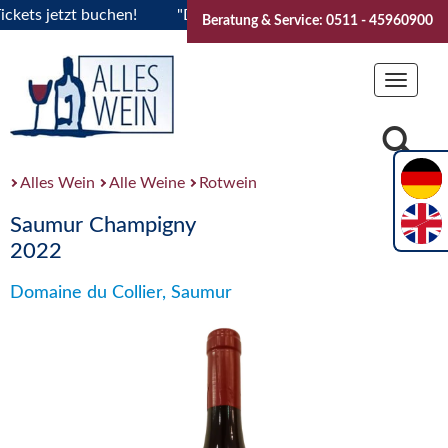
ts jetzt buchen!
"Das Sommerfest 2026" Vive la Bourgogne..
Beratung & Service: 0511 - 45960900
Toggle
navigat
Alles Wein
Alle Weine
Rotwein
Saumur Champigny
2022
Domaine du Collier, Saumur