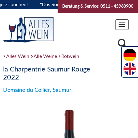
t buchen!
"Das Sommerfest 2026" Vive la Bourgogne..Ticket
Beratung & Service: 0511 - 45960900
Toggle
navigat
Alles Wein
Alle Weine
Rotwein
la Charpentrie Saumur Rouge
2022
Domaine du Collier, Saumur