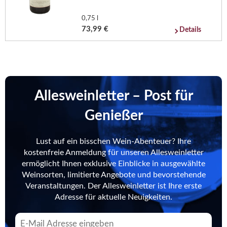
0,75 l
73,99 €
Details
Allesweinletter – Post für
Genießer
Lust auf ein bisschen Wein-Abenteuer? Ihre
kostenfreie Anmeldung für unseren Allesweinletter
ermöglicht Ihnen exklusive Einblicke in ausgewählte
Weinsorten, limitierte Angebote und bevorstehende
Veranstaltungen. Der Allesweinletter ist Ihre erste
Adresse für aktuelle Neuigkeiten.