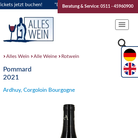
ets jetzt buchen!
"Das Sommerfest 2026" Vive la Bourgogne.
Beratung & Service: 0511 - 45960900
Toggle
navigat
Alles Wein
Alle Weine
Rotwein
Pommard
2021
Ardhuy, Corgoloin Bourgogne