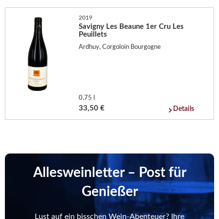
2019
Savigny Les Beaune 1er Cru Les
Peuillets
Ardhuy, Corgoloin Bourgogne
0,75 l
33,50 €
Details
Allesweinletter – Post für
Genießer
Lust auf ein bisschen Wein-Abenteuer? Ihre