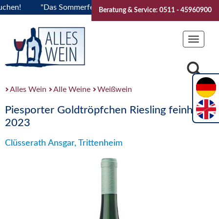
n!
"Das Sommerfest 2026" Vive la Bourgogne..Tickets jetzt
Beratung & Service: 0511 - 45960900
Toggle
navigat
Alles Wein
Alle Weine
Weißwein
Piesporter Goldtröpfchen Riesling feinherb
2023
Clüsserath Ansgar, Trittenheim