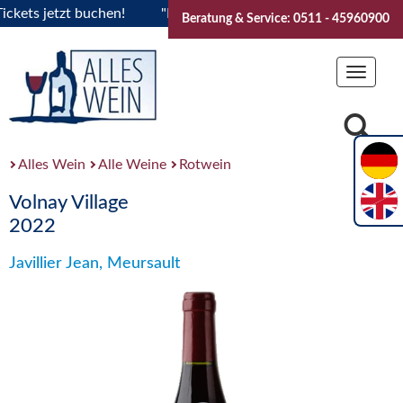
ts jetzt buchen!
"Das Sommerfest 2026" Vive la Bourgogne.
Beratung & Service: 0511 - 45960900
Toggle
navigat
Alles Wein
Alle Weine
Rotwein
Volnay Village
2022
Javillier Jean, Meursault