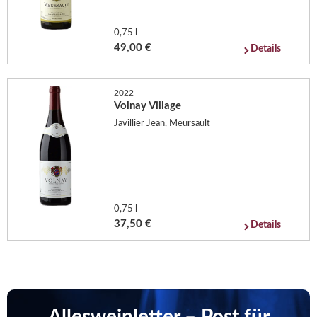
0,75 l
49,00 €
Details
2022
Volnay Village
Javillier Jean, Meursault
0,75 l
37,50 €
Details
Allesweinletter – Post für