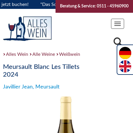
tzt buchen!
"Das Sommerfest 2026" Vive la Bourgogne..Ticke
Beratung & Service: 0511 - 45960900
Toggle
navigat
Alles Wein
Alle Weine
Weißwein
Meursault Blanc Les Tillets
2024
Javillier Jean, Meursault