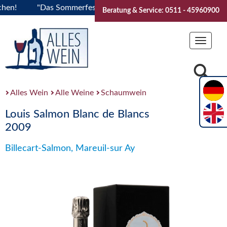
!
"Das Sommerfest 2026" Vive la Bourgogne..Tickets jetzt 
Beratung & Service: 0511 - 45960900
Toggle
navigat
Alles Wein
Alle Weine
Schaumwein
Louis Salmon Blanc de Blancs
2009
Billecart-Salmon, Mareuil-sur Ay