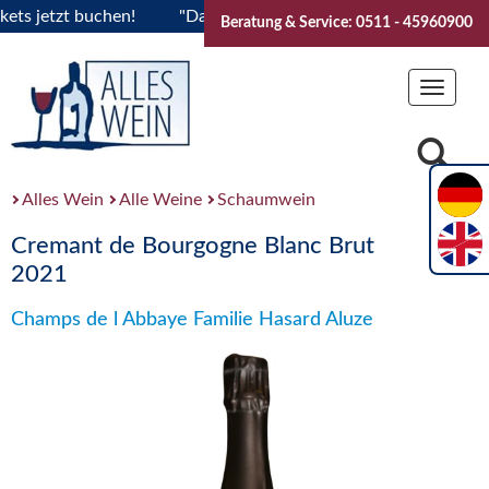
 jetzt buchen!
"Das Sommerfest 2026" Vive la Bourgogne..T
Beratung & Service: 0511 - 45960900
Toggle
navigat
Alles Wein
Alle Weine
Schaumwein
Cremant de Bourgogne Blanc Brut
2021
Champs de l Abbaye Familie Hasard Aluze