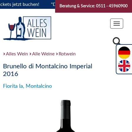
s jetzt buchen!
"Das Sommerfest 2026" Vive la Bourgogne..
Beratung & Service: 0511 - 45960900
Toggle
navigat
Alles Wein
Alle Weine
Rotwein
Brunello di Montalcino Imperial
2016
Fiorita la, Montalcino