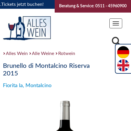
kets jetzt buchen!
"Das Sommerfest 2026" Vive la Bourgogn
Beratung & Service: 0511 - 45960900
Toggle
navigat
Alles Wein
Alle Weine
Rotwein
Brunello di Montalcino Riserva
2015
Fiorita la, Montalcino