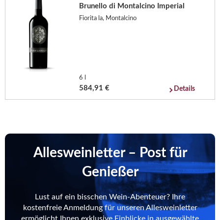
Brunello di Montalcino Imperial
Fiorita la, Montalcino
6 l
584,91 €
Details
Allesweinletter – Post für
Genießer
Lust auf ein bisschen Wein-Abenteuer? Ihre
kostenfreie Anmeldung für unseren Allesweinletter
ermöglicht Ihnen exklusive Einblicke in ausgewählte