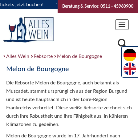
ets jetzt buchen!
"Das Sommerfest 2026" Vive la Bourgogne
Beratung & Service: 0511 - 45960900
Toggle
navigat
Alles Wein
Rebsorte
Melon de Bourgogne
Melon de Bourgogne
Die Rebsorte Melon de Bourgogne, auch bekannt als
Muscadet, stammt ursprünglich aus der Region Burgund
und ist heute hauptsächlich in der Loire-Region
Frankreichs verbreitet. Diese weiße Rebsorte zeichnet sich
durch ihre Robustheit und ihre Fähigkeit aus, in kühleren
Klimazonen zu gedeihen.
Melon de Bourgogne wurde im 17. Jahrhundert nach