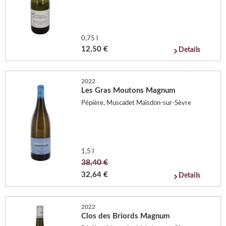
0,75 l
12,50 €
Details
2022
Les Gras Moutons Magnum
Pépière, Muscadet Maisdon-sur-Sèvre
1,5 l
38,40 €
32,64 €
Details
2022
Clos des Briords Magnum