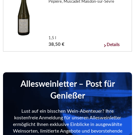
Pépière, Muscadet Maisdon-sur-Sèvre
1,5 l
38,50 €
Details
Allesweinletter – Post für
Genießer
Lust auf ein bisschen Wein-Abenteuer? Ihre
kostenfreie Anmeldung für unseren Allesweinletter
ermöglicht Ihnen exklusive Einblicke in ausgewählte
Weinsorten, limitierte Angebote und bevorstehende