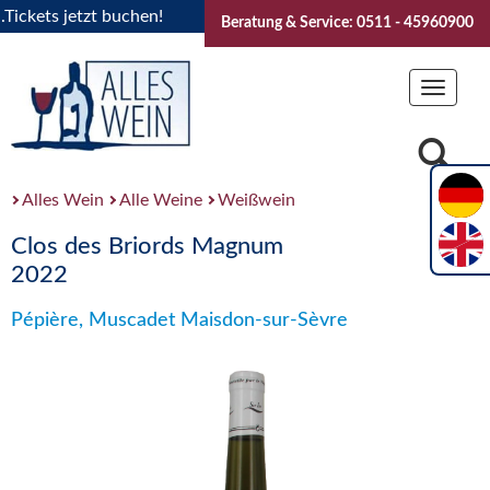
kets jetzt buchen!
"Das Sommerfest 2026" Vive la Bourgogne
Beratung & Service: 0511 - 45960900
Toggle
navigat
Alles Wein
Alle Weine
Weißwein
Clos des Briords Magnum
2022
Pépière, Muscadet Maisdon-sur-Sèvre