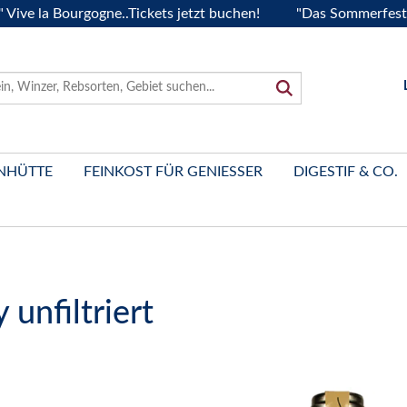
a Bourgogne..Tickets jetzt buchen!
"Das Sommerfest 2026" 
NHÜTTE
FEINKOST FÜR GENIESSER
DIGESTIF & CO.
unfiltriert