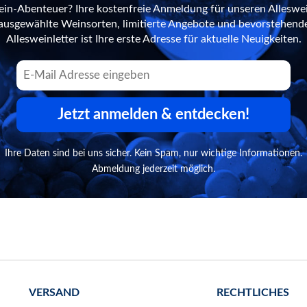
ein-Abenteuer? Ihre kostenfreie Anmeldung für unseren Alleswei
n ausgewählte Weinsorten, limitierte Angebote und bevorstehend
Allesweinletter ist Ihre erste Adresse für aktuelle Neuigkeiten.
Jetzt anmelden & entdecken!
Ihre Daten sind bei uns sicher. Kein Spam, nur wichtige Informationen.
Abmeldung jederzeit möglich.
VERSAND
RECHTLICHES