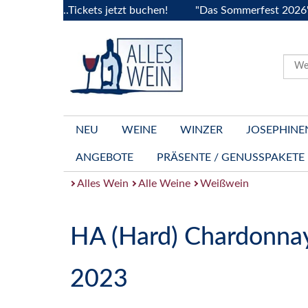
rgogne..Tickets jetzt buchen!
"Das Sommerfest 2026" Vive l
NEU
WEINE
WINZER
JOSEPHINE
ANGEBOTE
PRÄSENTE / GENUSSPAKETE
Alles Wein
Alle Weine
Weißwein
HA (Hard) Chardonnay 
2023