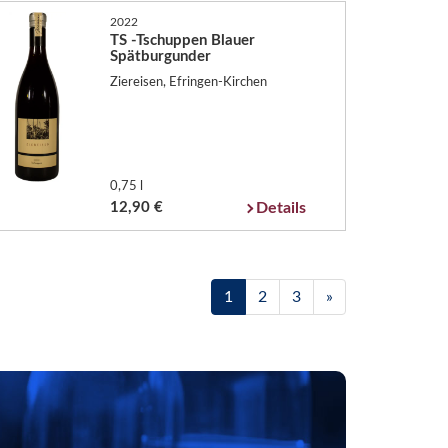
2022
TS -Tschuppen Blauer
Spätburgunder
Ziereisen, Efringen-Kirchen
0,75 l
12,90 €
Details
1
2
3
»