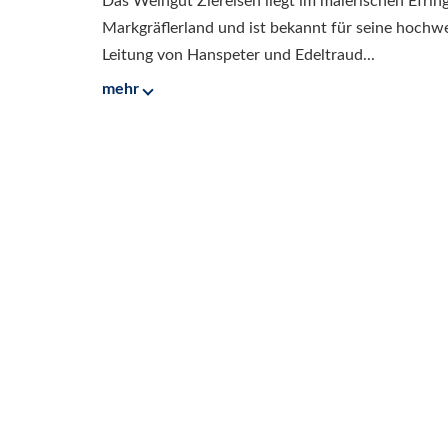
Das Weingut Ziereisen liegt im malerischen Efri
Markgräflerland und ist bekannt für seine hochw
Leitung von Hanspeter und Edeltraud...
mehr