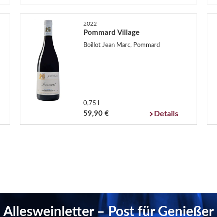
2022
Pommard Village
Boillot Jean Marc, Pommard
0,75 l
59,90 €
Details
Allesweinletter – Post für Genießer