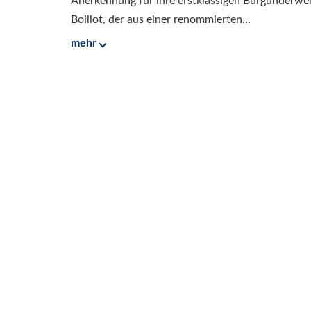
Anerkennung für ihre erstklassigen Burgunderwe
Boillot, der aus einer renommierten...
mehr