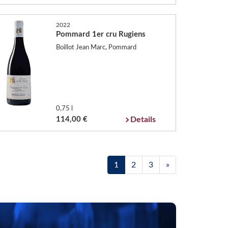
2022
Pommard 1er cru Rugiens
Boillot Jean Marc, Pommard
0,75 l
114,00 €
Details
1
2
3
»