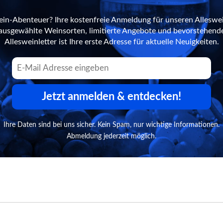
ein-Abenteuer? Ihre kostenfreie Anmeldung für unseren Alleswei
n ausgewählte Weinsorten, limitierte Angebote und bevorstehend
Allesweinletter ist Ihre erste Adresse für aktuelle Neuigkeiten.
Jetzt anmelden & entdecken!
Ihre Daten sind bei uns sicher. Kein Spam, nur wichtige Informationen.
Abmeldung jederzeit möglich.