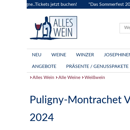
ourgogne..Tickets jetzt buchen!
"Das Sommerfest 2026" Vive
NEU
WEINE
WINZER
JOSEPHINE
ANGEBOTE
PRÄSENTE / GENUSSPAKETE
Alles Wein
Alle Weine
Weißwein
Puligny-Montrachet V
2024