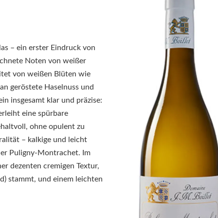
las – ein erster Eindruck von
eichnete Noten von wei­ßer
eitet von weißen Blüten wie
an geröstete Haselnuss und
in insgesamt klar und präzise:
rleiht eine spürbare
haltvoll, ohne opulent zu
lität – kalkige und leicht
 der Puligny‑Montrachet. Im
ner dezenten cremigen Textur,
nd) stammt, und einem leichten