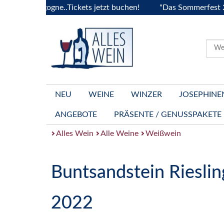
a Bourgogne..Tickets jetzt buchen!
"Das Sommerfest 2026" 
NEU
WEINE
WINZER
JOSEPHINE
ANGEBOTE
PRÄSENTE / GENUSSPAKETE
Alles Wein
Alle Weine
Weißwein
Buntsandstein Rieslin
2022