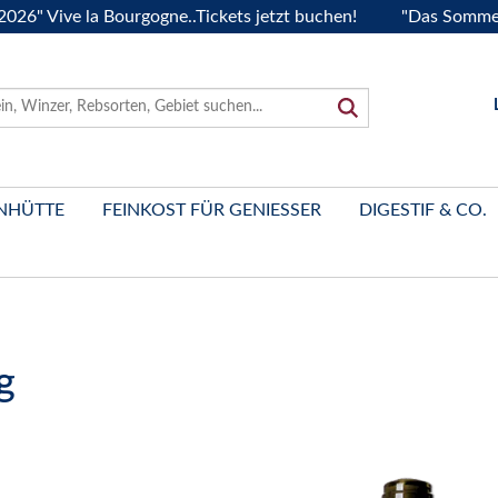
Vive la Bourgogne..Tickets jetzt buchen!
"Das Sommerfest 
NHÜTTE
FEINKOST FÜR GENIESSER
DIGESTIF & CO.
g