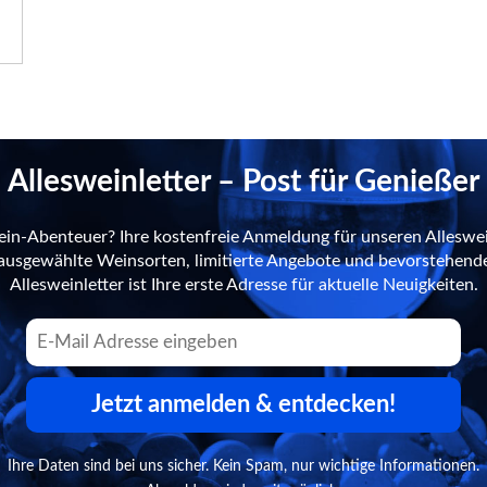
Allesweinletter – Post für Genießer
ein-Abenteuer? Ihre kostenfreie Anmeldung für unseren Alleswei
n ausgewählte Weinsorten, limitierte Angebote und bevorstehend
Allesweinletter ist Ihre erste Adresse für aktuelle Neuigkeiten.
Jetzt anmelden & entdecken!
Ihre Daten sind bei uns sicher. Kein Spam, nur wichtige Informationen.