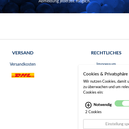
Abmeldung jederzeit möglich.
VERSAND
RECHTLICHES
Versandkosten
Impressum
Cookies & Privatsphäre
AGB
Wir nutzen Cookies, damit u
Widerrufsrecht
zu überwachen und um releva
Cookies ein:
Datenschutz
Notwendig
Bankverbindung
2 Cookies
Gerichtsstand
Einstellung sp