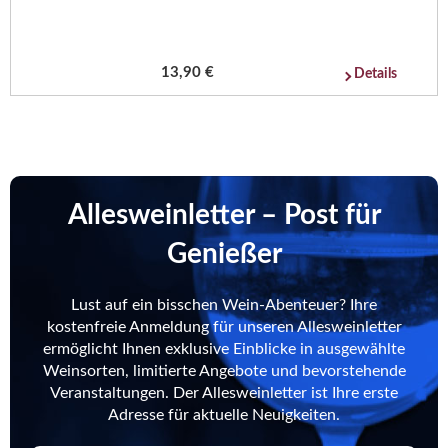
13,90 €
Details
Allesweinletter – Post für
Genießer
Lust auf ein bisschen Wein-Abenteuer? Ihre
kostenfreie Anmeldung für unseren Allesweinletter
ermöglicht Ihnen exklusive Einblicke in ausgewählte
Weinsorten, limitierte Angebote und bevorstehende
Veranstaltungen. Der Allesweinletter ist Ihre erste
Adresse für aktuelle Neuigkeiten.