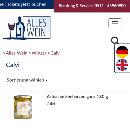
Tickets jetzt buchen!
"Das Sommerfest 2026" Vive la Bourg
Beratung & Service: 0511 - 45960900
Toggle
navigat
Alles Wein
Winzer
Calvi
Calvi
Sortierung wählen
Artischockenherzen ganz 180 g
Calvi