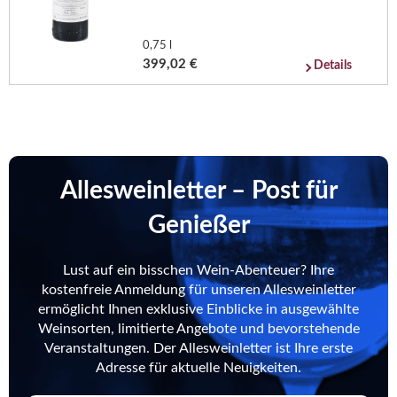
0,75 l
399,02 €
Details
Allesweinletter – Post für
Genießer
Lust auf ein bisschen Wein-Abenteuer? Ihre
kostenfreie Anmeldung für unseren Allesweinletter
ermöglicht Ihnen exklusive Einblicke in ausgewählte
Weinsorten, limitierte Angebote und bevorstehende
Veranstaltungen. Der Allesweinletter ist Ihre erste
Adresse für aktuelle Neuigkeiten.