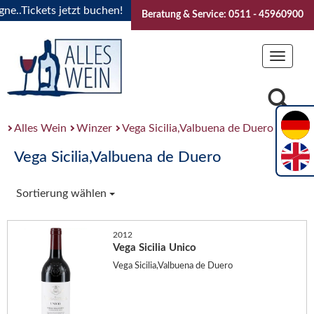
..Tickets jetzt buchen!
"Das Sommerfest 2026" Vive la Bou
Beratung & Service: 0511 - 45960900
Toggle
navigat
Alles Wein
Winzer
Vega Sicilia,Valbuena de Duero
Vega Sicilia,Valbuena de Duero
Sortierung wählen
2012
Vega Sicilia Unico
Vega Sicilia,Valbuena de Duero