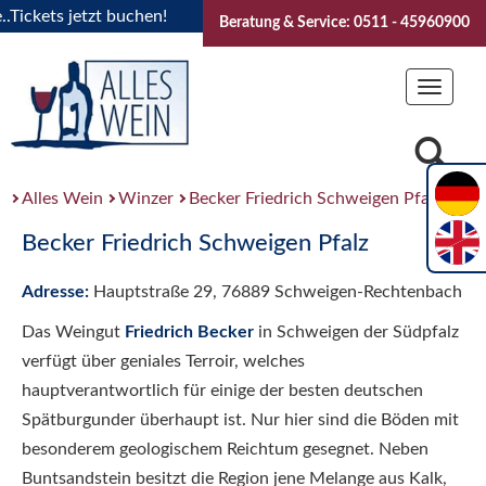
ckets jetzt buchen!
"Das Sommerfest 2026" Vive la Bourgog
Beratung & Service: 0511 - 45960900
Toggle
navigat
Alles Wein
Winzer
Becker Friedrich Schweigen Pfalz
Becker Friedrich Schweigen Pfalz
Adresse:
Hauptstraße 29, 76889 Schweigen-Rechtenbach
Das Weingut
Friedrich Becker
in Schweigen der Südpfalz
verfügt über geniales Terroir, welches
hauptverantwortlich für einige der besten deutschen
Spätburgunder überhaupt ist. Nur hier sind die Böden mit
besonderem geologischem Reichtum gesegnet. Neben
Buntsandstein besitzt die Region jene Melange aus Kalk,