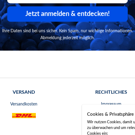
Jetzt anmelden & entdecken!
Ihre Daten sind bei uns sicher. Kein Spam, nur wichtige Informationen.
Abmeldung jederzeit möglich.
VERSAND
RECHTLICHES
Versandkosten
Impressum
Cookies & Privatsphäre
AGB
Wir nutzen Cookies, damit u
Widerrufsrecht
zu überwachen und um releva
Cookies ein: