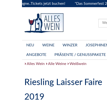
a Bourgogne..Tickets jetzt buchen!
"Das Sommerfest 2026" V
NEU
WEINE
WINZER
JOSEPHINE
ANGEBOTE
PRÄSENTE / GENUSSPAKETE
Alles Wein
Alle Weine
Weißwein
Riesling Laisser Faire
2019