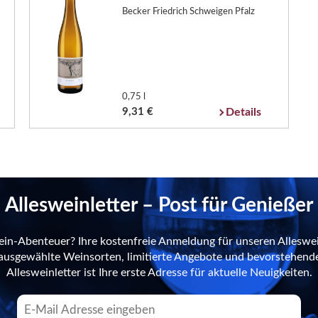
Becker Friedrich Schweigen Pfalz
0,75 l
9,31 €
Details
Allesweinletter – Post für Genießer
ein-Abenteuer? Ihre kostenfreie Anmeldung für unseren Alleswei
n ausgewählte Weinsorten, limitierte Angebote und bevorstehend
Allesweinletter ist Ihre erste Adresse für aktuelle Neuigkeiten.