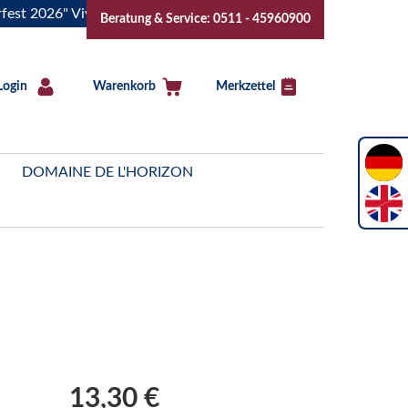
026" Vive la Bourgogne..Tickets jetzt buchen!
"Das Sommer
Beratung & Service: 0511 - 45960900
Login
Warenkorb
Merkzettel
DOMAINE DE L'HORIZON
13,30 €