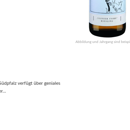
Abbildung und Jahrgang sind beispi
Südpfalz verfügt über geniales
r...