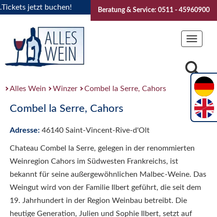
ets jetzt buchen!
"Das Sommerfest 2026" Vive la Bourgogne
Beratung & Service: 0511 - 45960900
Toggle
navigat
Alles Wein
Winzer
Combel la Serre, Cahors
Combel la Serre, Cahors
Adresse:
46140 Saint-Vincent-Rive-d'Olt
Chateau Combel la Serre, gelegen in der renommierten
Weinregion Cahors im Südwesten Frankreichs, ist
bekannt für seine außergewöhnlichen Malbec-Weine. Das
Weingut wird von der Familie Ilbert geführt, die seit dem
19. Jahrhundert in der Region Weinbau betreibt. Die
heutige Generation, Julien und Sophie Ilbert, setzt auf