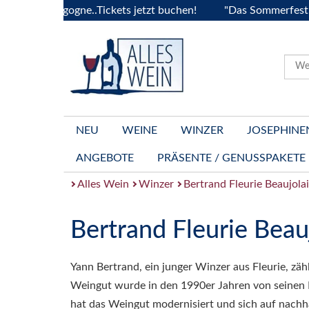
la Bourgogne..Tickets jetzt buchen!
"Das Sommerfest 2026"
NEU
WEINE
WINZER
JOSEPHINE
ANGEBOTE
PRÄSENTE / GENUSSPAKETE
Alles Wein
Winzer
Bertrand Fleurie Beaujolai
Bertrand Fleurie Beau
Yann Bertrand, ein junger Winzer aus Fleurie, zäh
Weingut wurde in den 1990er Jahren von seinen E
hat das Weingut modernisiert und sich auf nachh