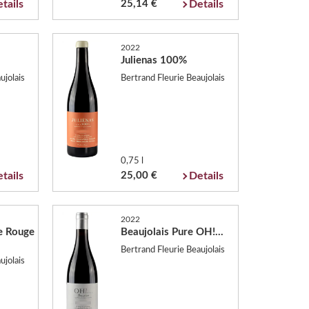
tails
25,14 €
Details
2022
Julienas 100%
ujolais
Bertrand Fleurie Beaujolais
0,75 l
tails
25,00 €
Details
2022
ge Rouge
Beaujolais Pure OH!...
Bertrand Fleurie Beaujolais
ujolais