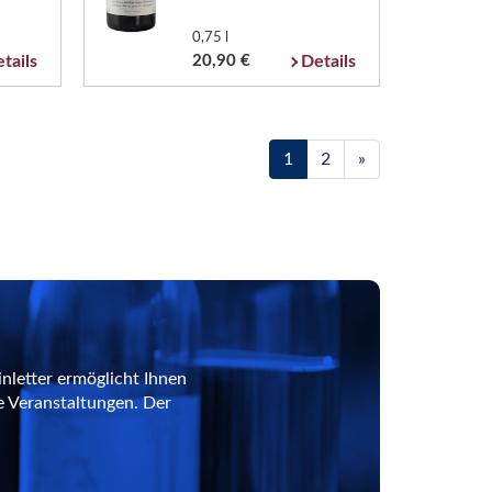
0,75 l
tails
20,90 €
Details
1
2
»
nletter ermöglicht Ihnen
e Veranstaltungen. Der