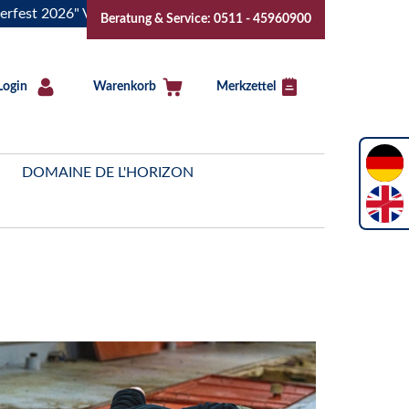
 2026" Vive la Bourgogne..Tickets jetzt buchen!
"Das Somm
Beratung & Service: 0511 - 45960900
Login
Warenkorb
Merkzettel
DOMAINE DE L'HORIZON