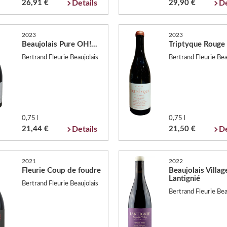
26,91 €
Details
29,90 €
De
2023
2023
Beaujolais Pure OH!...
Triptyque Rouge
Bertrand Fleurie Beaujolais
Bertrand Fleurie Bea
0,75 l
0,75 l
21,44 €
Details
21,50 €
De
2021
2022
Fleurie Coup de foudre
Beaujolais Villa
Lantignié
Bertrand Fleurie Beaujolais
Bertrand Fleurie Bea