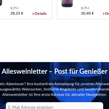
0,75 l
0,75 l
28,25 €
Details
20,40 €
De
Allesweinletter – Post für Genießer
ein-Abenteuer? Ihre kostenfreie Anmeldung für unseren Alleswei
n ausgewählte Weinsorten, limitierte Angebote und bevorstehend
Allesweinletter ist Ihre erste Adresse für aktuelle Neuigkeiten.