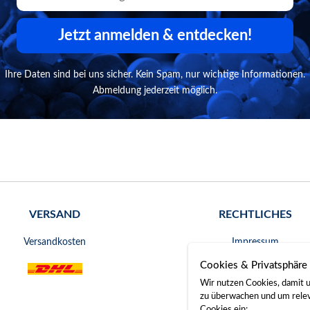
Jetzt anmelden & entdecken!
Ihre Daten sind bei uns sicher. Kein Spam, nur wichtige Informationen.
Abmeldung jederzeit möglich.
VERSAND
RECHTLICHES
Versandkosten
Impressum
Cookies & Privatsphäre
AGB
Wir nutzen Cookies, damit u
Widerrufsrecht
zu überwachen und um releva
Cookies ein: