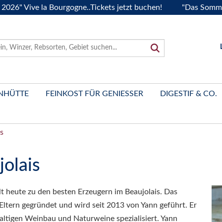
 Vive la Bourgogne..Tickets jetzt buchen!
"Das Sommerfest
NHÜTTE
FEINKOST FÜR GENIESSER
DIGESTIF & CO.
s
jolais
lt heute zu den besten Erzeugern im Beaujolais. Das
ltern gegründet und wird seit 2013 von Yann geführt. Er
altigen Weinbau und Naturweine spezialisiert. Yann