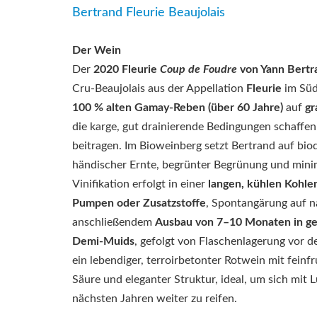
Bertrand Fleurie Beaujolais
Der Wein
Der
2020 Fleurie
Coup de Foudre
von Yann Bertr
Cru-Beaujolais aus der Appellation
Fleurie
im Süde
100 % alten Gamay-Reben (über 60 Jahre)
auf
gr
die karge, gut drainierende Bedingungen schaffe
beitragen. Im Bioweinberg setzt Bertrand auf bi
händischer Ernte, begrünter Begrünung und minim
Vinifikation erfolgt in einer
langen, kühlen Kohl
Pumpen oder Zusatzstoffe
, Spontangärung auf n
anschließendem
Ausbau von 7–10 Monaten in ge
Demi-Muids
, gefolgt von Flaschenlagerung vor d
ein lebendiger, terroirbetonter Rotwein mit feinf
Säure und eleganter Struktur, ideal, um sich mit L
nächsten Jahren weiter zu reifen.