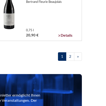
Bertrand Fleurie Beaujolais
0,75 l
20,90 €
Details
1
2
»
nletter ermöglicht Ihnen
e Veranstaltungen. Der