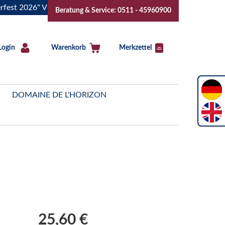
26" Vive la Bourgogne..Tickets jetzt buchen!
"Das Sommerf
Beratung & Service: 0511 - 45960900
Login
Warenkorb
Merkzettel
DOMAINE DE L'HORIZON
25,60 €