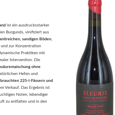
and
ist ein ausdrucksstarker
n Burgunds, vinifiziert aus
anitreichen, sandigen Böden
,
n und zur Konzentration
odynamische Praktiken mit
aler Intervention. Die
ensäuremaischung ohne
atürlichen Hefen und
brauchten 225-l-Fässern und
em Verkauf. Das Ergebnis ist
ruchtigen Noten, lebendiger
uft zu entfalten und in den