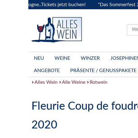
Bourgogne..Tickets jetzt buchen!
"Das Sommerfest 2026" Vi
NEU
WEINE
WINZER
JOSEPHINE
ANGEBOTE
PRÄSENTE / GENUSSPAKETE
Alles Wein
Alle Weine
Rotwein
Fleurie Coup de foudr
2020