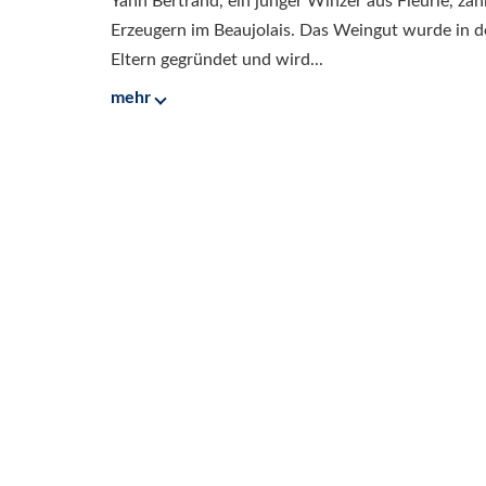
Yann Bertrand, ein junger Winzer aus Fleurie, zäh
Erzeugern im Beaujolais. Das Weingut wurde in 
Eltern gegründet und wird...
mehr