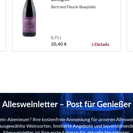
Bertrand Fleurie Beaujolais
0,75 l
20,40 €
Details
Allesweinletter – Post für Genießer
ein-Abenteuer? Ihre kostenfreie Anmeldung für unseren Alleswei
n ausgewählte Weinsorten, limitierte Angebote und bevorstehend
Allesweinletter ist Ihre erste Adresse für aktuelle Neuigkeiten.