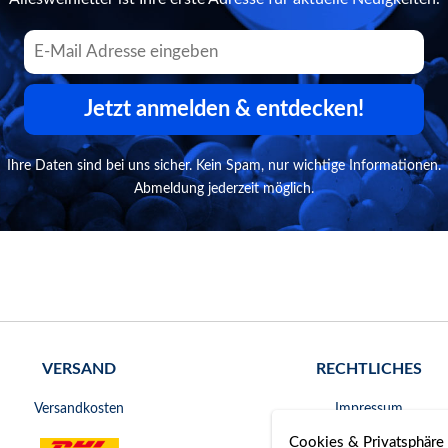
Jetzt anmelden & entdecken!
Ihre Daten sind bei uns sicher. Kein Spam, nur wichtige Informationen.
Abmeldung jederzeit möglich.
VERSAND
RECHTLICHES
Versandkosten
Impressum
Cookies & Privatsphäre
AGB