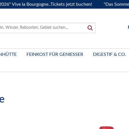
ve la Bourgogne..Tickets jetzt buchen!
"Das Sommerfest 20
NHÜTTE
FEINKOST FÜR GENIESSER
DIGESTIF & CO.
e