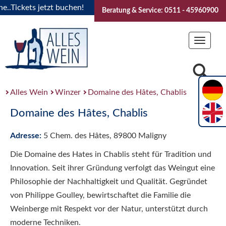
Tickets jetzt buchen!
"Das Sommerfest 2026" Vive la Bourg
Beratung & Service: 0511 - 45960900
Toggle
navigat
Alles Wein
Winzer
Domaine des Hâtes, Chablis
Domaine des Hâtes, Chablis
Adresse:
5 Chem. des Hâtes, 89800 Maligny
Die Domaine des Hates in Chablis steht für Tradition und
Innovation. Seit ihrer Gründung verfolgt das Weingut eine
Philosophie der Nachhaltigkeit und Qualität. Gegründet
von Philippe Goulley, bewirtschaftet die Familie die
Weinberge mit Respekt vor der Natur, unterstützt durch
moderne Techniken.