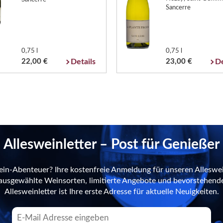
Sancerre
0,75 l
0,75 l
22,00 €
Details
23,00 €
De
Allesweinletter – Post für Genießer
ein-Abenteuer? Ihre kostenfreie Anmeldung für unseren Alleswei
n ausgewählte Weinsorten, limitierte Angebote und bevorstehend
Allesweinletter ist Ihre erste Adresse für aktuelle Neuigkeiten.