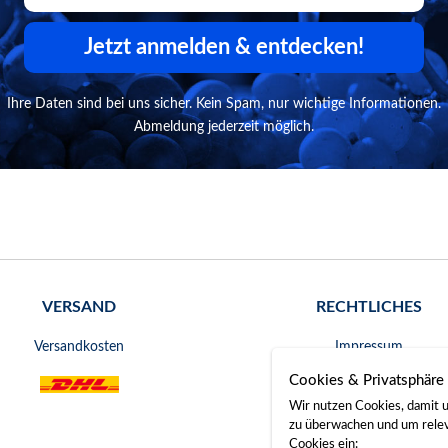
Jetzt anmelden & entdecken!
Ihre Daten sind bei uns sicher. Kein Spam, nur wichtige Informationen.
Abmeldung jederzeit möglich.
VERSAND
RECHTLICHES
Versandkosten
Impressum
Cookies & Privatsphäre
AGB
Wir nutzen Cookies, damit u
Widerrufsrecht
zu überwachen und um releva
Cookies ein: