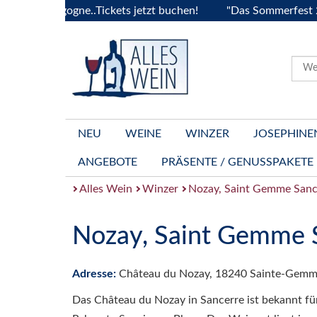
la Bourgogne..Tickets jetzt buchen!
"Das Sommerfest 2026"
NEU
WEINE
WINZER
JOSEPHINE
ANGEBOTE
PRÄSENTE / GENUSSPAKETE
Alles Wein
Winzer
Nozay, Saint Gemme Sanc
Nozay, Saint Gemme 
Adresse:
Château du Nozay, 18240 Sainte-Gemme
Das Château du Nozay in Sancerre ist bekannt fü