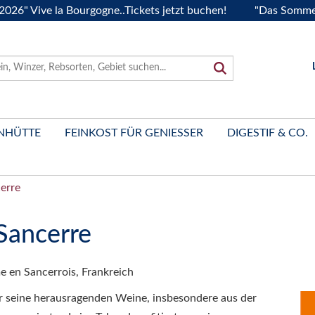
 Vive la Bourgogne..Tickets jetzt buchen!
"Das Sommerfest
NHÜTTE
FEINKOST FÜR GENIESSER
DIGESTIF & CO.
erre
Sancerre
 en Sancerrois, Frankreich
r seine herausragenden Weine, insbesondere aus der