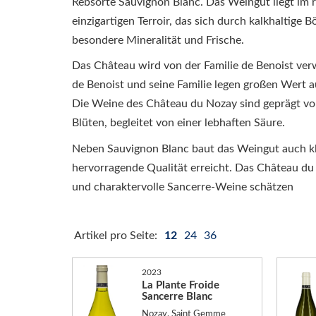
Rebsorte Sauvignon Blanc. Das Weingut liegt im r
einzigartigen Terroir, das sich durch kalkhaltige
besondere Mineralität und Frische.
Das Château wird von der Familie de Benoist verwa
de Benoist und seine Familie legen großen Wert
Die Weine des Château du Nozay sind geprägt vo
Blüten, begleitet von einer lebhaften Säure.
Neben Sauvignon Blanc baut das Weingut auch kle
hervorragende Qualität erreicht. Das Château du 
und charaktervolle Sancerre-Weine schätzen
Artikel pro Seite:
12
24
36
2023
La Plante Froide
Sancerre Blanc
Nozay, Saint Gemme