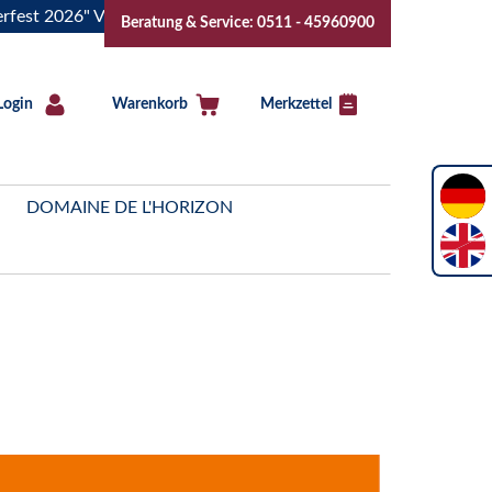
 2026" Vive la Bourgogne..Tickets jetzt buchen!
"Das Somm
Beratung & Service: 0511 - 45960900
Login
Warenkorb
Merkzettel
DOMAINE DE L'HORIZON