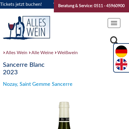
ets jetzt buchen!
"Das Sommerfest 2026" Vive la Bourgogne
Beratung & Service: 0511 - 45960900
Toggle
navigat
Alles Wein
Alle Weine
Weißwein
Sancerre Blanc
2023
Nozay, Saint Gemme Sancerre