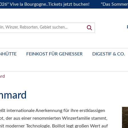
ive la Bourgogne..Tickets jetzt buchen!
"Das Sommerfest 2
NHÜTTE
FEINKOST FÜR GENIESSER
DIGESTIF & CO.
ard
ommard
t internationale Anerkennung für ihre erstklassigen
t, der aus einer renommierten Winzerfamilie stammt,
it moderner Technologie. Boillot legt großen Wert auf