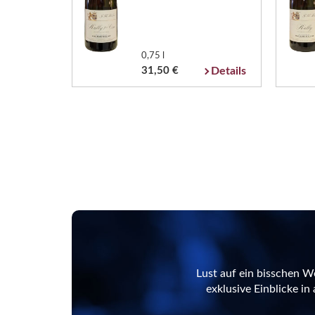
0,75 l
31,50 €
Details
Lust auf ein bisschen W
exklusive Einblicke i