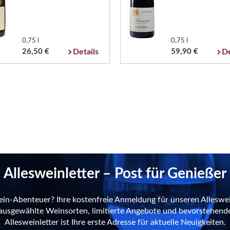
0,75 l
0,75 l
26,50 €
Details
59,90 €
De
Allesweinletter – Post für Genießer
ein-Abenteuer? Ihre kostenfreie Anmeldung für unseren Alleswei
n ausgewählte Weinsorten, limitierte Angebote und bevorstehend
Allesweinletter ist Ihre erste Adresse für aktuelle Neuigkeiten.