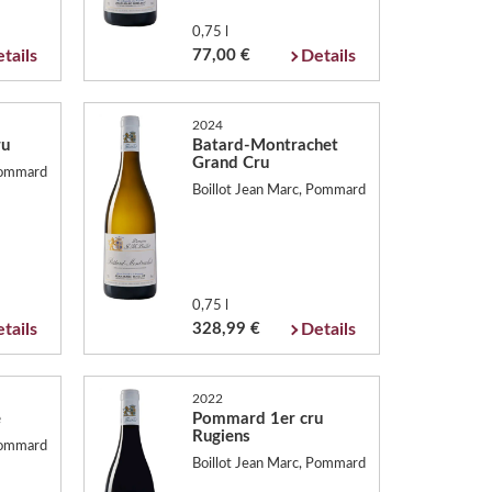
0,75 l
tails
77,00 €
Details
2024
ru
Batard-Montrachet
Grand Cru
 Pommard
Boillot Jean Marc, Pommard
0,75 l
tails
328,99 €
Details
2022
e
Pommard 1er cru
Rugiens
 Pommard
Boillot Jean Marc, Pommard