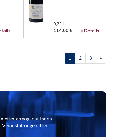
0,75 l
tails
114,00 €
Details
1
2
3
»
nletter ermöglicht Ihnen
e Veranstaltungen. Der