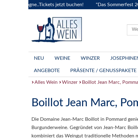
 Bourgogne..Tickets jetzt buchen!
"Das Sommerfest 2026" V
NEU
WEINE
WINZER
JOSEPHINE
ANGEBOTE
PRÄSENTE / GENUSSPAKETE
Alles Wein
Winzer
Boillot Jean Marc, Pomm
Boillot Jean Marc, P
Die Domaine Jean-Marc Boillot in Pommard genieß
Burgunderweine. Gegründet von Jean-Marc Boillo
kombiniert das Weingut traditionelle Methoden m