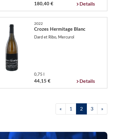
180,40 €
Details
2022
Crozes Hermitage Blanc
Dard et Ribo, Mercurol
0,75 l
44,15 €
Details
«
1
2
3
»