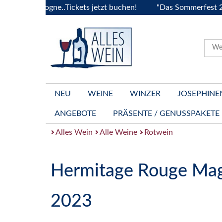
 Bourgogne..Tickets jetzt buchen!
"Das Sommerfest 2026" V
NEU
WEINE
WINZER
JOSEPHINE
ANGEBOTE
PRÄSENTE / GENUSSPAKETE
Alles Wein
Alle Weine
Rotwein
Hermitage Rouge M
2023