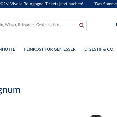
ive la Bourgogne..Tickets jetzt buchen!
"Das Sommerfest 2
NHÜTTE
FEINKOST FÜR GENIESSER
DIGESTIF & CO.
agnum