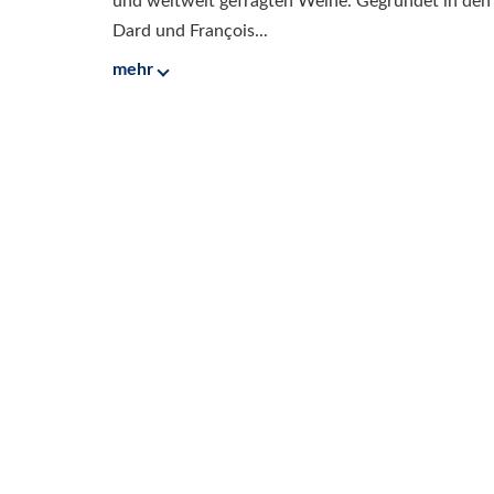
und weltweit gefragten Weine. Gegründet in den
Dard und François...
mehr