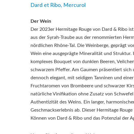
Dard et Ribo, Mercurol
Der Wein
Der 2023er Hermitage Rouge von Dard & Ribo is
aus der Syrah-Traube aus der renommierten Herm
nördlichen Rhône-Tal.
Die Weinberge, geprägt vo
Wein eine ausgeprägte Mineralität und Struktur.
komplexes Bouquet von dunklen Beeren, Veilche
schwarzem Pfeffer.
Am Gaumen präsentiert sich d
dennoch elegant, mit seidigen Tanninen und einer
Fruchtaromen von Brombeere und schwarzer Kirs
natürliche Vinifikation ohne Zusatz von Schwefel
Authentizität des Weins.
Ein langer, harmonische
Geschmackserlebnis ab.
Dieser Hermitage Rouge i
Können von Dard & Ribo und das Potenzial der Ap